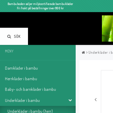
Bambuboden säljer miljöcertifierade bambukläder
Fri frakt på beställningar över 800 kr
SÖK
MENY
Underkläder i 
Damkläder i bambu
Herrkläder i bambu
Baby- och barnkläder i bambu
Underkläder i bambu
Underkläder i bambu (herr)