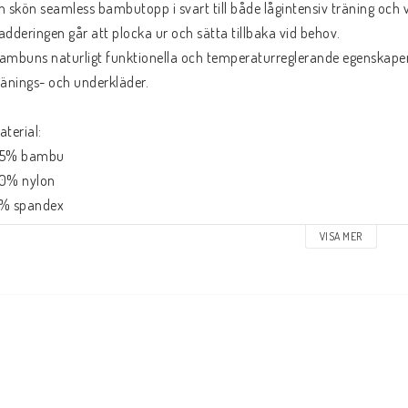
n skön seamless bambutopp i svart till både lågintensiv träning och v
adderingen går att plocka ur och sätta tillbaka vid behov.

ambuns naturligt funktionella och temperaturreglerande egenskaper g
ränings- och underkläder.

aterial:

5% bambu

0% nylon

% spandex

VISA MER
lutprodukten är certifierad enligt OEKO-TEX® Standard 100 - ett kvitto 
ambufibrerna i denna BH är dessutom framtagna i slutna system med