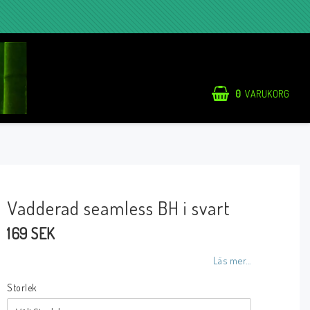
0
VARUKORG
Vadderad seamless BH i svart
169 SEK
Läs mer...
Storlek