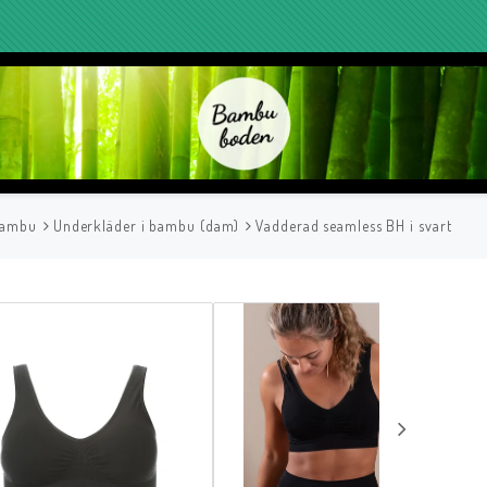
bambu
Underkläder i bambu (dam)
Vadderad seamless BH i svart