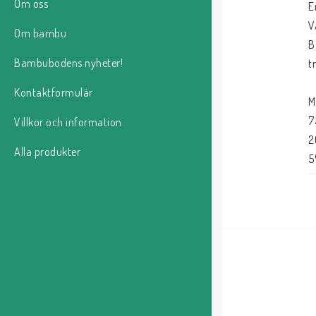
Om oss
E
V
Om bambu
B
Bambubodens nyheter!
t
Kontaktformulär
M
7
Villkor och information
2
Alla produkter
5
S
B