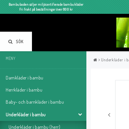
Bambuboden säljer miljöcertifierade bambukläder
Fri frakt på beställningar över 800 kr
SÖK
MENY
Underkläder i 
Damkläder i bambu
Herrkläder i bambu
Baby- och barnkläder i bambu
Underkläder i bambu
Underkläder i bambu (herr)