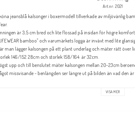
Art.nr: 2021
köna jeansblå kalsonger i boxermodell tillverkade av miljövänlig bamb
ear.

inningen är 3,5 cm bred och lite flossad på insidan för högre komfort.
LIFEWEAR bamboo" och varumärkets logga är invävt med lite glansigar
är man lägger kalsongen på ett plant underlag och mäter rätt över li
torlek 146/152 28cm och storlek 158/164  är 32cm.

ögst upp och till benslutet mäter kalsongen mellan 20-23cm beroende 
ågot missvisande - benlängden ser längre ut på bilden än vad den är i
terial : 

VISA MER
7% bambuviskos

8% bomull

 % elastan

vättråd :
