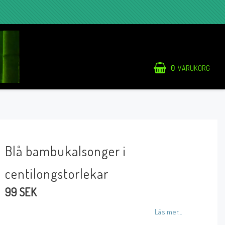
0
VARUKORG
Blå bambukalsonger i
centilongstorlekar
99 SEK
Läs mer...