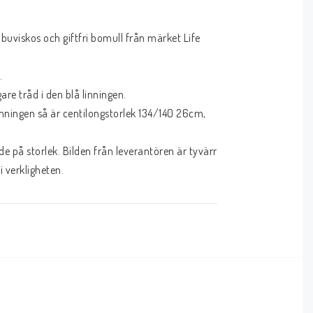
uviskos och giftfri bomull från märket Life 
 

e tråd i den blå linningen.

nningen så är centilongstorlek 134/140 26cm, 
på storlek. Bilden från leverantören är tyvärr 
 verkligheten.
