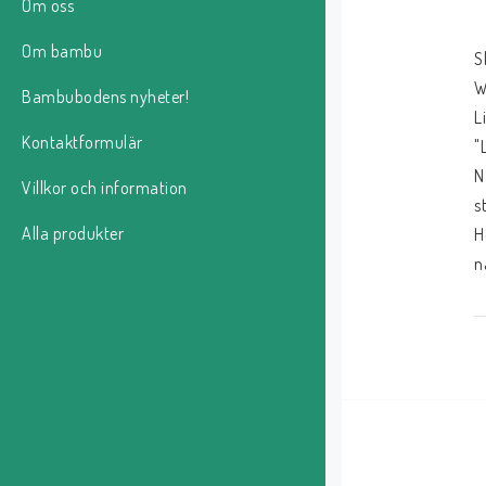
Om oss
Om bambu
S
W
Bambubodens nyheter!
L
Kontaktformulär
"
N
Villkor och information
s
Alla produkter
H
n
Ma
6
2
5
T