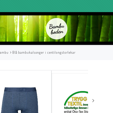
bambu
Blå bambukalsonger i centilongstorlekar