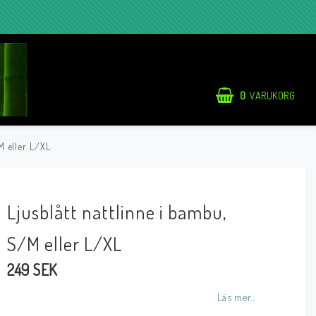
0
VARUKORG
M eller L/XL
Ljusblått nattlinne i bambu,
S/M eller L/XL
249 SEK
Läs mer...