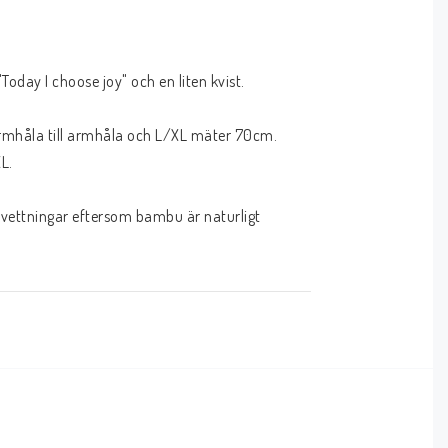
Today I choose joy" och en liten kvist.

rmhåla till armhåla och L/XL mäter 70cm.

.

svettningar eftersom bambu är naturligt 