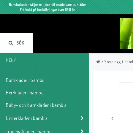
Bambuboden säljer miljöcertifierade bambukläder
Fri frakt på beställningar över 800 kr
SÖK
MENY
Sovplagg i bam
Damkläder i bambu
Herrkläder i bambu
Baby- och barnkläder i bambu
Underkläder i bambu
Träningskläder i bambu