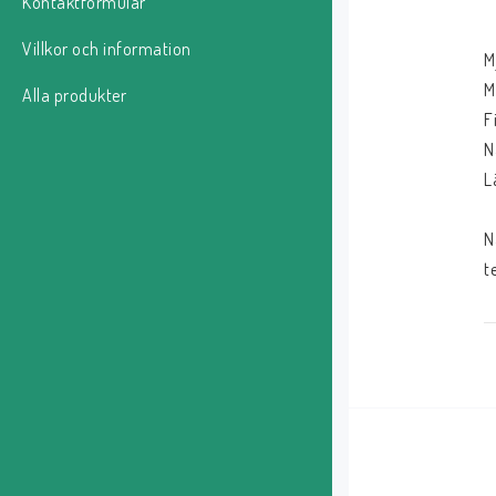
Kontaktformulär
Villkor och information
M
M
Alla produkter
F
N
L
N
t
M
7
3
T
4