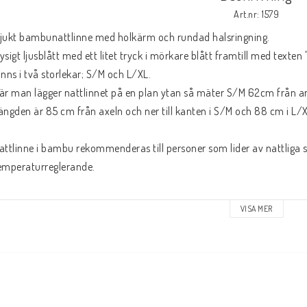
Art.nr: 1579
jukt bambunattlinne med holkärm och rundad halsringning.

ysigt ljusblått med ett litet tryck i mörkare blått framtill med texten "
inns i två storlekar; S/M och L/XL.

är man lägger nattlinnet på en plan ytan så mäter S/M 62cm från a
ängden är 85 cm från axeln och ner till kanten i S/M och 88 cm i L/XL
attlinne i bambu rekommenderas till personer som lider av nattliga 
emperaturreglerande.

aterial:

VISA MER
0% bambuviskos

0% bomull

vättråd:

0 grader
