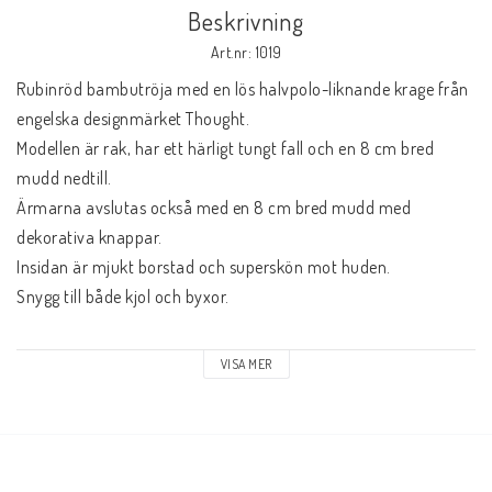
Beskrivning
Art.nr: 1019
Rubinröd bambutröja med en lös halvpolo-liknande krage från 
engelska designmärket Thought. 

Modellen är rak, har ett härligt tungt fall och en 8 cm bred 
mudd nedtill.

Ärmarna avslutas också med en 8 cm bred mudd med 
dekorativa knappar. 

Insidan är mjukt borstad och superskön mot huden.

Snygg till både kjol och byxor.

Material:

VISA MER
67% bambuviskos

28% ekologisk bomull

5% elastan
