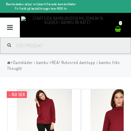
Bambuboden säljer miljöcertifierade bambukläder
Fri frakt på beställningar över 800 kr
0
Damkläder i bambu
REA! Rubinröd damtopp i bambu från
Thought
- 150 SEK