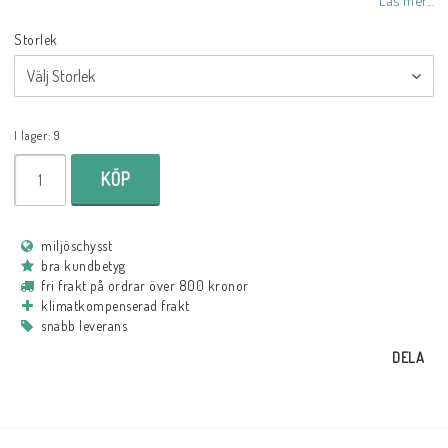
Storlek
I lager: 9
KÖP
miljöschysst
bra kundbetyg
fri frakt på ordrar över 800 kronor
klimatkompenserad frakt
snabb leverans
DELA