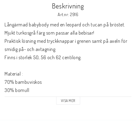
Beskrivning
Art.nr: 2916
Långärmad babybody med en leopard och tucan på bröstet.

Mjukt turkosgrå färg som passar alla bebisar!

Praktisk lösning med tryckknappar i grenen samt på axeln för 
smidig på- och avtagning.

Finns i storlek 50, 56 och 62 centilong.

Material : 

70% bambuviskos

30% bomull

VISA MER
Tvättråd : 60 grader, Ej torktumling

Bambumaterialet är temperaturreglerande och låter huden 
andas. Tack vare de silkeslena bambufibrerna lämpar sig 