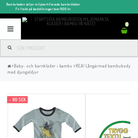
Bambuboden säljer miljöcertifierade bambukläder
Fri frakt på beställningar över 800 kr
0
Baby- och barnkläder i bambu
REA! Långärmad bambubody
med djungeldjur
- 80 SEK